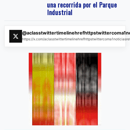
una recorrida por el Parque
Industrial
@aclasstwittertimelinehrefhttpstwittercoma1n
https://x.com/aclasstwittertimelinehrefhttpstwittercoma1noticias