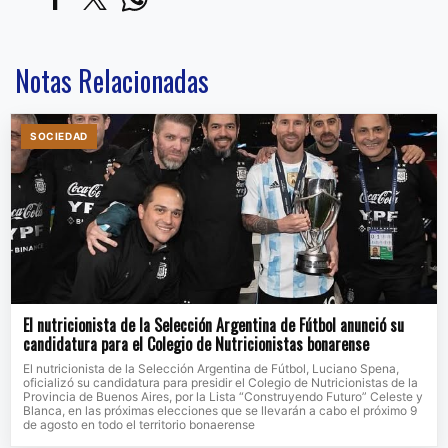
Notas Relacionadas
SOCIEDAD
El nutricionista de la Selección Argentina de Fútbol anunció su
candidatura para el Colegio de Nutricionistas bonarense
El nutricionista de la Selección Argentina de Fútbol, Luciano Spena,
oficializó su candidatura para presidir el Colegio de Nutricionistas de la
Provincia de Buenos Aires, por la Lista “Construyendo Futuro” Celeste y
Blanca, en las próximas elecciones que se llevarán a cabo el próximo 9
de agosto en todo el territorio bonaerense