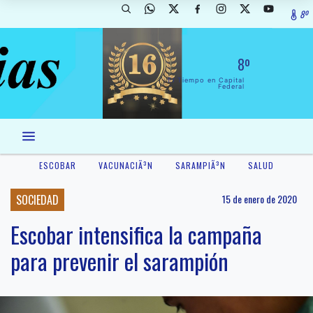
8º
8º
El Tiempo en Capital
Federal
ESCOBAR
VACUNACIÃ³N
SARAMPIÃ³N
SALUD
SOCIEDAD
15 de enero de 2020
Escobar intensifica la campaña
para prevenir el sarampión