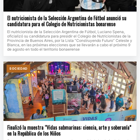
El nutricionista de la Selección Argentina de Fútbol anunció su
candidatura para el Colegio de Nutricionistas bonarense
El nutricionista de la Selección Argentina de Fútbol, Luciano Spena,
oficializó su candidatura para presidir el Colegio de Nutricionistas de la
Provincia de Buenos Aires, por la Lista “Construyendo Futuro” Celeste y
Blanca, en las próximas elecciones que se llevarán a cabo el próximo 9
de agosto en todo el territorio bonaerense
SOCIEDAD
Finalizó la muestra “Vidas submarinas: ciencia, arte y soberanía”
en la República de los Niños