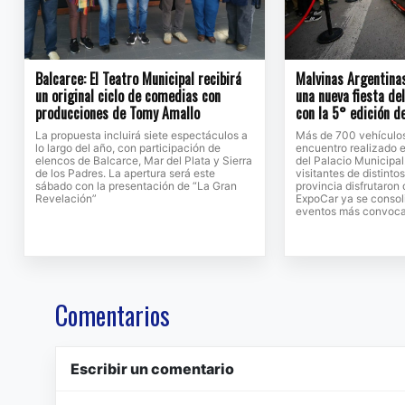
Balcarce: El Teatro Municipal recibirá
Malvinas Argentinas
un original ciclo de comedias con
una nueva fiesta d
producciones de Tomy Amallo
con la 5° edición d
La propuesta incluirá siete espectáculos a
Más de 700 vehículos 
lo largo del año, con participación de
encuentro realizado 
elencos de Balcarce, Mar del Plata y Sierra
del Palacio Municipal
de los Padres. La apertura será este
visitantes de distinto
sábado con la presentación de “La Gran
provincia disfrutaron
Revelación”
ExpoCar ya se consol
eventos más convocan
Comentarios
Escribir un comentario