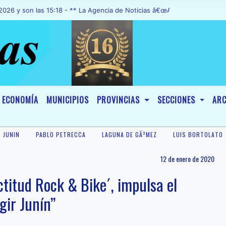
n las 15:18 - ** La Agencia de Noticias â€œA1 Noticiasâ€, fue decla
ECONOMÍA
MUNICIPIOS
PROVINCIAS
SECCIONES
ARC
JUNIN
PABLO PETRECCA
LAGUNA DE GÃ³MEZ
LUIS BORTOLATO
12 de enero de 2020
ctitud Rock & Bike´, impulsa el
gir Junín”