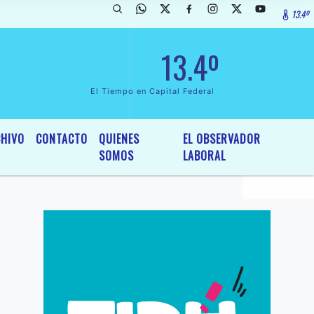
13.4º
rada de InterÃ©s General y Legislativo, por Ordenanza NÂº 6236/19 de
13.4º
El Tiempo en Capital Federal
HIVO
CONTACTO
QUIENES
EL OBSERVADOR
SOMOS
LABORAL