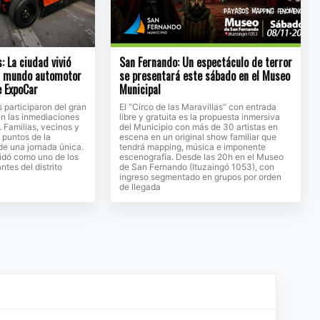
: La ciudad vivió
San Fernando: Un espectáculo de terror
el mundo automotor
se presentará este sábado en el Museo
e ExpoCar
Municipal
participaron del gran
El “Circo de las Maravillas” con entrada
en las inmediaciones
libre y gratuita es la propuesta inmersiva
. Familias, vecinos y
del Municipio con más de 30 artistas en
s puntos de la
escena en un original show familiar que
 de una jornada única.
tendrá mapping, música e imponente
idó como uno de los
escenografía. Desde las 20h en el Museo
tes del distrito
de San Fernando (Ituzaingó 1053), con
ingreso segmentado en grupos por orden
de llegada