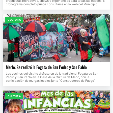
propuestas recreativas, shows y experiencias para todas las edades. El
cronograma completo puede consultarse en la web del Municipio
CULTURA
Merlo: Se realizó la Fogata de San Pedro y San Pablo
Los vecinos del distrito disfrutaron de la tradicional Fogata de San
Pedro y San Pablo en la Casa de la Cultura de Merlo, con la
participación de murgas locales junto “Constructores de Fuego”
CULTURA