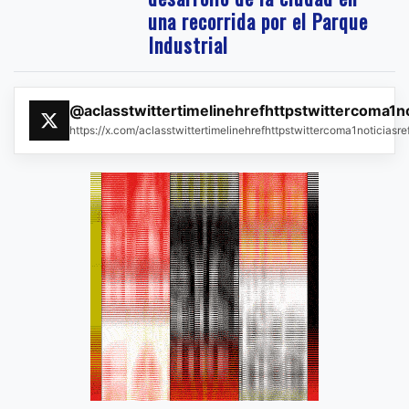
una recorrida por el Parque
Industrial
@aclasstwittertimelinehrefhttpstwittercoma1n
https://x.com/aclasstwittertimelinehrefhttpstwittercoma1noticias