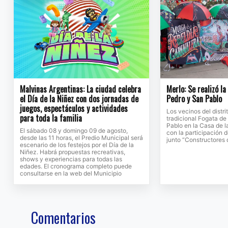
Malvinas Argentinas: La ciudad celebra
Merlo: Se realizó l
el Día de la Niñez con dos jornadas de
Pedro y San Pablo
juegos, espectáculos y actividades
Los vecinos del distri
para toda la familia
tradicional Fogata d
Pablo en la Casa de l
El sábado 08 y domingo 09 de agosto,
con la participación 
desde las 11 horas, el Predio Municipal será
junto “Constructores
escenario de los festejos por el Día de la
Niñez. Habrá propuestas recreativas,
shows y experiencias para todas las
edades. El cronograma completo puede
consultarse en la web del Municipio
Comentarios