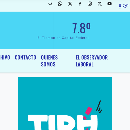
7.8º
arada de InterÃ©s General y Legislativo, por Ordenanza NÂº 6236/19 
7.8º
El Tiempo en Capital Federal
HIVO
CONTACTO
QUIENES
EL OBSERVADOR
SOMOS
LABORAL