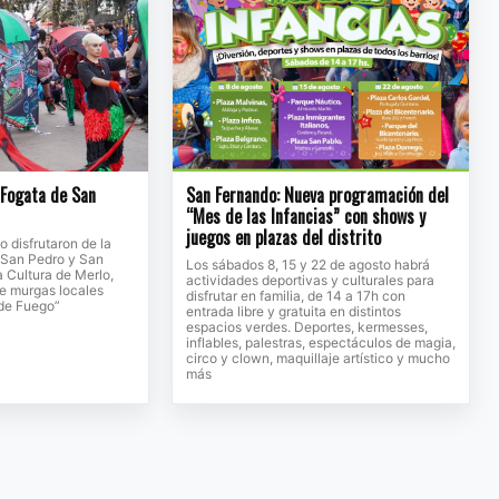
a Fogata de San
San Fernando: Nueva programación del
“Mes de las Infancias” con shows y
juegos en plazas del distrito
to disfrutaron de la
e San Pedro y San
Los sábados 8, 15 y 22 de agosto habrá
a Cultura de Merlo,
actividades deportivas y culturales para
de murgas locales
disfrutar en familia, de 14 a 17h con
 de Fuego”
entrada libre y gratuita en distintos
espacios verdes. Deportes, kermesses,
inflables, palestras, espectáculos de magia,
circo y clown, maquillaje artístico y mucho
más