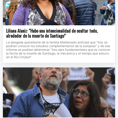
Liliana Alaniz: “Hubo una intencionalidad de ocultar todo,
alrededor de la muerte de Santiago”
La abogada querellante de la familia Maldonado anticipó que “hoy se
podrían conocer los estudios complementarios de la autopsia” y de ese
informe se podrían determinar “tres ejes fundamentales que es conocer
la fecha de la muerte de Santiago, la mecánica y el tiempo que estuvo
en el Río Chubut”