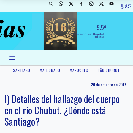
9.5º
9.5º
El Tiempo en Capital
Federal
SANTIAGO
MALDONADO
MAPUCHES
RÃ­O CHUBUT
20 de octubre de 2017
I) Detalles del hallazgo del cuerpo
en el río Chubut. ¿Dónde está
Santiago?