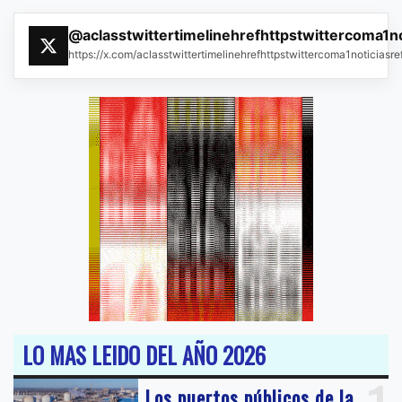
@aclasstwittertimelinehrefhttpstwittercoma1n
https://x.com/aclasstwittertimelinehrefhttpstwittercoma1noticias
LO MAS LEIDO DEL AÑO 2026
Los puertos públicos de la