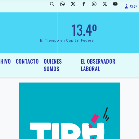
13.4º
da de InterÃ©s General y Legislativo, por Ordenanza NÂº 6236/19 del 
13.4º
El Tiempo en Capital Federal
HIVO
CONTACTO
QUIENES
EL OBSERVADOR
SOMOS
LABORAL