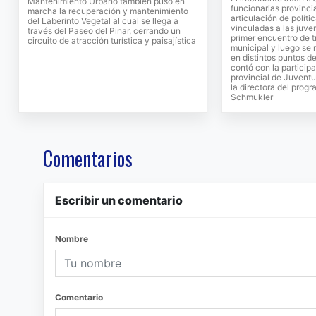
Mantenimiento Urbano también puso en
funcionarias provinci
marcha la recuperación y mantenimiento
articulación de políti
del Laberinto Vegetal al cual se llega a
vinculadas a las juv
través del Paseo del Pinar, cerrando un
primer encuentro de t
circuito de atracción turística y paisajística
municipal y luego se 
en distintos puntos de
contó con la participa
provincial de Juventu
la directora del prog
Schmukler
Comentarios
Escribir un comentario
Nombre
Comentario