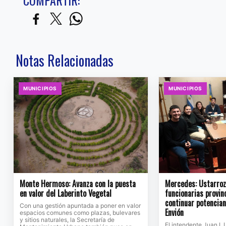
Notas Relacionadas
MUNICIPIOS
MUNICIPIOS
Monte Hermoso: Avanza con la puesta
Mercedes: Ustarroz 
en valor del Laberinto Vegetal
funcionarias provin
continuar potencia
Con una gestión apuntada a poner en valor
Envión
espacios comunes como plazas, bulevares
y sitios naturales, la Secretaría de
El intendente Juan I. 