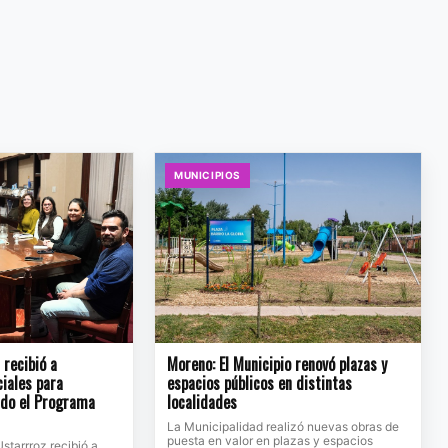
MUNICIPIOS
recibió a
Moreno: El Municipio renovó plazas y
ciales para
espacios públicos en distintas
ndo el Programa
localidades
La Municipalidad realizó nuevas obras de
puesta en valor en plazas y espacios
Ustarrroz recibió a