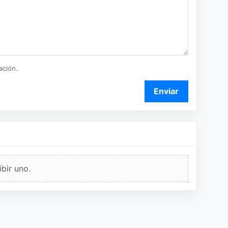
ación.
Enviar
bir uno.