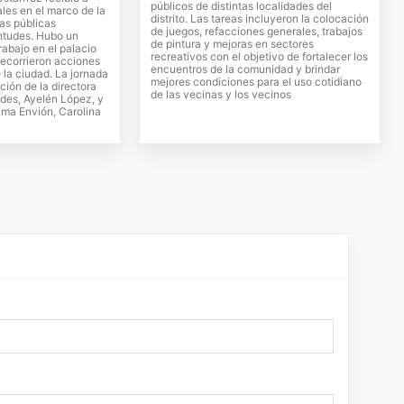
públicos de distintas localidades del
ales en el marco de la
distrito. Las tareas incluyeron la colocación
cas públicas
de juegos, refacciones generales, trabajos
entudes. Hubo un
de pintura y mejoras en sectores
rabajo en el palacio
recreativos con el objetivo de fortalecer los
recorrieron acciones
encuentros de la comunidad y brindar
 la ciudad. La jornada
mejores condiciones para el uso cotidiano
ción de la directora
de las vecinas y los vecinos
des, Ayelén López, y
rama Envión, Carolina