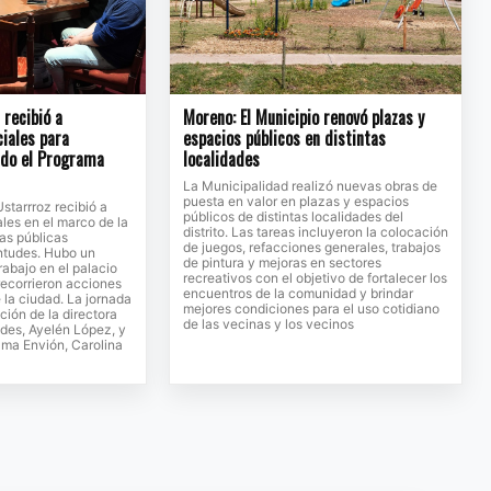
recibió a
Moreno: El Municipio renovó plazas y
ciales para
espacios públicos en distintas
ndo el Programa
localidades
La Municipalidad realizó nuevas obras de
puesta en valor en plazas y espacios
Ustarrroz recibió a
públicos de distintas localidades del
ales en el marco de la
distrito. Las tareas incluyeron la colocación
cas públicas
de juegos, refacciones generales, trabajos
entudes. Hubo un
de pintura y mejoras en sectores
rabajo en el palacio
recreativos con el objetivo de fortalecer los
recorrieron acciones
encuentros de la comunidad y brindar
 la ciudad. La jornada
mejores condiciones para el uso cotidiano
ción de la directora
de las vecinas y los vecinos
des, Ayelén López, y
rama Envión, Carolina