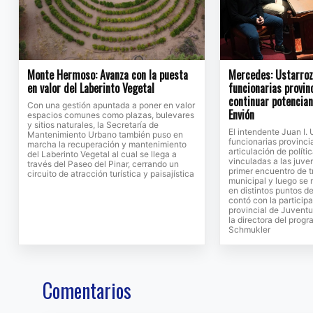
Monte Hermoso: Avanza con la puesta
Mercedes: Ustarroz 
en valor del Laberinto Vegetal
funcionarias provin
continuar potencia
Con una gestión apuntada a poner en valor
Envión
espacios comunes como plazas, bulevares
y sitios naturales, la Secretaría de
El intendente Juan I. 
Mantenimiento Urbano también puso en
funcionarias provinci
marcha la recuperación y mantenimiento
articulación de políti
del Laberinto Vegetal al cual se llega a
vinculadas a las juv
través del Paseo del Pinar, cerrando un
primer encuentro de t
circuito de atracción turística y paisajística
municipal y luego se 
en distintos puntos de
contó con la participa
provincial de Juventu
la directora del prog
Schmukler
Comentarios