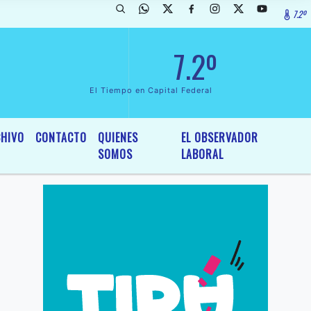
7.2º
arada de InterÃ©s General y Legislativo, por Ordenanza NÂº 6236/19 d
7.2º
El Tiempo en Capital Federal
HIVO
CONTACTO
QUIENES
EL OBSERVADOR
SOMOS
LABORAL