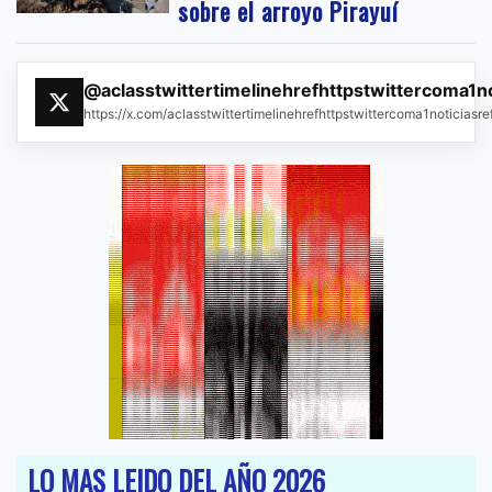
sobre el arroyo Pirayuí
@aclasstwittertimelinehrefhttpstwittercoma1n
https://x.com/aclasstwittertimelinehrefhttpstwittercoma1noticias
LO MAS LEIDO DEL AÑO 2026