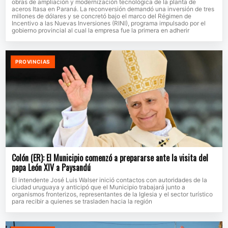
obras de ampliación y modernización tecnológica de la planta de
aceros Itasa en Paraná. La reconversión demandó una inversión de tres
millones de dólares y se concretó bajo el marco del Régimen de
Incentivo a las Nuevas Inversiones (RINI), programa impulsado por el
gobierno provincial al cual la empresa fue la primera en adherir
PROVINCIAS
Colón (ER): El Municipio comenzó a prepararse ante la visita del
papa León XIV a Paysandú
El intendente José Luis Walser inició contactos con autoridades de la
ciudad uruguaya y anticipó que el Municipio trabajará junto a
organismos fronterizos, representantes de la Iglesia y el sector turístico
para recibir a quienes se trasladen hacia la región