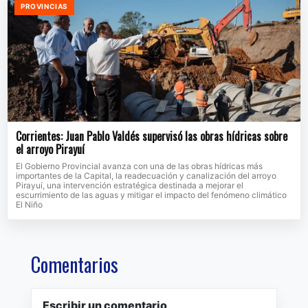
PROVINCIAS
Corrientes: Juan Pablo Valdés supervisó las obras hídricas sobre
el arroyo Pirayuí
El Gobierno Provincial avanza con una de las obras hídricas más
importantes de la Capital, la readecuación y canalización del arroyo
Pirayuí, una intervención estratégica destinada a mejorar el
escurrimiento de las aguas y mitigar el impacto del fenómeno climático
El Niño
Comentarios
Escribir un comentario