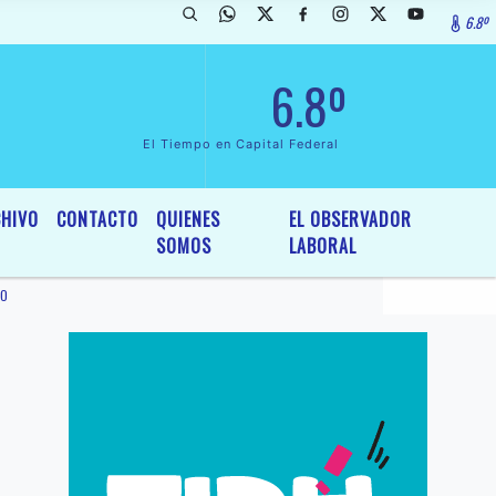
6.8º
rada de InterÃ©s General y Legislativo, por Ordenanza NÂº 6236/19 de
6.8º
El Tiempo en Capital Federal
HIVO
CONTACTO
QUIENES
EL OBSERVADOR
SOMOS
LABORAL
IO