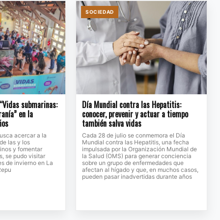
SOCIEDAD
 “Vidas submarinas:
Día Mundial contra las Hepatitis:
ranía” en la
conocer, prevenir y actuar a tiempo
ños
también salva vidas
usca acercar a la
Cada 28 de julio se conmemora el Día
de las y los
Mundial contra las Hepatitis, una fecha
inos y fomentar
impulsada por la Organización Mundial de
, se pudo visitar
la Salud (OMS) para generar conciencia
s de invierno en La
sobre un grupo de enfermedades que
Repu
afectan al hígado y que, en muchos casos,
pueden pasar inadvertidas durante años