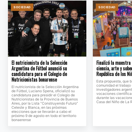
SOCIEDAD
SOCIEDAD
El nutricionista de la Selección
Finalizó la muestra
Argentina de Fútbol anunció su
ciencia, arte y sobe
candidatura para el Colegio de
República de los Ni
Nutricionistas bonarense
Esta propuesta, que b
comunidad el trabajo 
El nutricionista de la Selección Argentina
investigadores argent
de Fútbol, Luciano Spena, oficializó su
vocaciones científicas
candidatura para presidir el Colegio de
durante las vacacione
Nutricionistas de la Provincia de Buenos
Casa del Niño de La 
Aires, por la Lista “Construyendo Futuro”
Celeste y Blanca, en las próximas
elecciones que se llevarán a cabo el
próximo 9 de agosto en todo el territorio
bonaerense