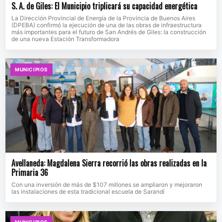
S. A. de Giles: El Municipio triplicará su capacidad energética
La Dirección Provincial de Energía de la Provincia de Buenos Aires
(DPEBA) confirmó la ejecución de una de las obras de infraestructura
más importantes para el futuro de San Andrés de Giles: la construcción
de una nueva Estación Transformadora
MUNICIPIOS
Avellaneda: Magdalena Sierra recorrió las obras realizadas en la
Primaria 36
Con una inversión de más de $107 millones se ampliaron y mejoraron
las instalaciones de esta tradicional escuela de Sarandí