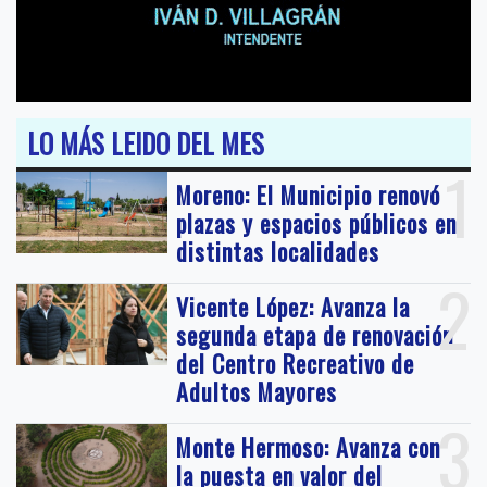
LO MÁS LEIDO DEL MES
1
Moreno: El Municipio renovó
plazas y espacios públicos en
distintas localidades
2
Vicente López: Avanza la
segunda etapa de renovación
del Centro Recreativo de
Adultos Mayores
3
Monte Hermoso: Avanza con
la puesta en valor del