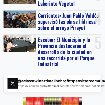
Laberinto Vegetal
4
Corrientes: Juan Pablo Valdés
supervisó las obras hídricas
sobre el arroyo Pirayuí
5
Escobar: El Municipio y la
Provincia destacaron el
desarrollo de la ciudad en
una recorrida por el Parque
Industrial
@aclasstwittertimelinehrefhttpstwittercoma1n
https://x.com/aclasstwittertimelinehrefhttpstwittercoma1noticias