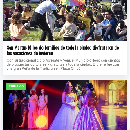
San Martín: Miles de familias de toda la ciudad disfrutaron de
las vacaciones de invierno
Con su tradicional ciclo Abrigate y Vení, el Municipio llegó con cientos
de propuestas culturales y gratuitas a toda la ciudad. El cierre fue con
una gran Peña de la Tradición en Plaza Ombú
TURISMO