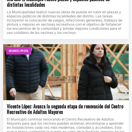
distintas localidades
La Municipalidad realizó nuevas obras de puesta en valor en plazas y
espacios públicos de distintas localidades del distrito. Las tareas
incluyeron la colocación de juegos, refacciones generales, trabajos de
pintura y mejoras en sectores recreativos con el objetivo de fortalecer
los encuentros de la comunidad y brindar mejores condiciones para el
uso cotidiano de las vecinas y los vecinos
MUNICIPIOS
Vicente López: Avanza la segunda etapa de renovación del Centro
Recreativo de Adultos Mayores
El Municipio continúa renovando el Centro Recreativo de Adultos
Mayores para que los vecinos puedan entrenar, encontrarse y aprender
en instalaciones cada vez más modernas, cómodas y accesibles. Esta
nueva etapa contempla la puesta en valor de la fachada, mejoras en los