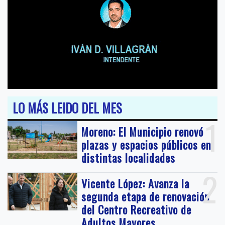
LO MÁS LEIDO DEL MES
1
Moreno: El Municipio renovó
plazas y espacios públicos en
distintas localidades
2
Vicente López: Avanza la
segunda etapa de renovación
del Centro Recreativo de
Adultos Mayores