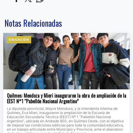
Notas Relacionadas
EDUCACIÒN
Quilmes: Mendoza y Mieri inauguraron la obra de ampliación de la
EEST N°1 “Pabellón Nacional Argentino”
La diputada provincial, Mayra Mendoza, y la intendenta interina de
Quilmes, Eva Mieri, inauguraron la ampliación de la Escuela de
Educación Secundaria Técnica (EEST) Nº 1 “Pabellón Nacional
Argentino”, ubicada en Andrade 800, en Quilmes Oeste, con el objetivo
de mejorar las condiciones edilicias para toda la comunidad educativa,
en un trabajo articulado entre Municipio y Provincia, ante el abandono