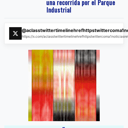
una recorrida por el Parque
Industrial
@aclasstwittertimelinehrefhttpstwittercoma1n
https://x.com/aclasstwittertimelinehrefhttpstwittercoma1noticias