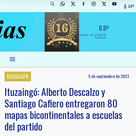
8.8º
8.8º
El Tiempo en Capital
Federal
EDUCACIÃ’N
5 de septiembre de 2023
Ituzaingó: Alberto Descalzo y
Santiago Cafiero entregaron 80
mapas bicontinentales a escuelas
del partido