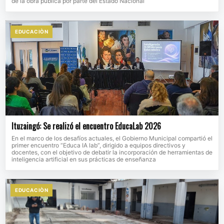
de la obra pública por parte del Estado Nacional
EDUCACIÒN
Ituzaingó: Se realizó el encuentro EducaLab 2026
En el marco de los desafíos actuales, el Gobierno Municipal compartió el
primer encuentro “Educa IA lab”, dirigido a equipos directivos y
docentes, con el objetivo de debatir la incorporación de herramientas de
inteligencia artificial en sus prácticas de enseñanza
EDUCACIÒN