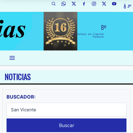
8º
8º
El Tiempo en Capital
Federal
NOTICIAS
BUSCADOR:
Buscar