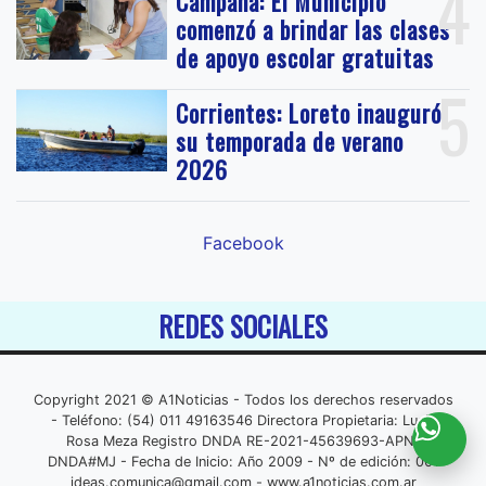
4
Campana: El Municipio
comenzó a brindar las clases
de apoyo escolar gratuitas
5
Corrientes: Loreto inauguró
su temporada de verano
2026
Facebook
REDES SOCIALES
Copyright 2021 © A1Noticias - Todos los derechos reservados
- Teléfono: (54) 011 49163546 Directora Propietaria: Lucia
Rosa Meza Registro DNDA RE-2021-45639693-APN-
DNDA#MJ - Fecha de Inicio: Año 2009 - Nº de edición: 001
ideas.comunica@gmail.com
- www.a1noticias.com.ar