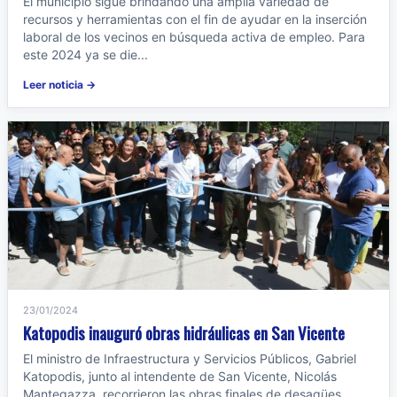
El municipio sigue brindando una amplia variedad de
recursos y herramientas con el fin de ayudar en la inserción
laboral de los vecinos en búsqueda activa de empleo. Para
este 2024 ya se die...
Leer noticia →
23/01/2024
Katopodis inauguró obras hidráulicas en San Vicente
El ministro de Infraestructura y Servicios Públicos, Gabriel
Katopodis, junto al intendente de San Vicente, Nicolás
Mantegazza, recorrieron las obras finales de desagües