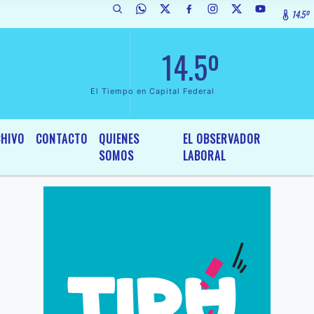
14.5º
de Interés General y Legislativo, por Ordenanza Nº 6236/19 del HCD d
14.5º
El Tiempo en Capital Federal
HIVO
CONTACTO
QUIENES
EL OBSERVADOR
SOMOS
LABORAL