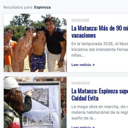
Resultados para:
Espinoza
22/01/2026
La Matanza: Más de 90 mil
vacaciones
En la temporada 2026, el Muni
iniciativa del intendente Fern
niñas...
Leer noticia →
04/09/2025
La Matanza: Espinoza sup
Cuidad Evita
La mega obra en marcha, de má
materia habitacional de la reg
sueño de la...
Leer noticia →