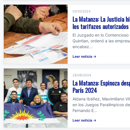
03/10/2024
La Matanza: La Justicia h
los tarifazos autorizados 
El Juzgado en lo Contencioso y
Quintian, ordenó a las empresas
encabez...
Leer noticia →
28/08/2024
La Matanza: Espinoza desp
París 2024
Aldana Ibáñez, Maximiliano Vil
en los Juegos Paralímpicos de
Fernando E...
Leer noticia →