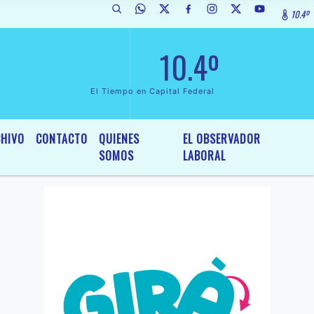
10.4º
 Interés General y Legislativo, por Ordenanza Nº 6236/19 del HCD de M
10.4º
El Tiempo en Capital Federal
HIVO
CONTACTO
QUIENES
EL OBSERVADOR
SOMOS
LABORAL