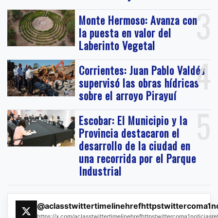
3
Monte Hermoso: Avanza con
la puesta en valor del
Laberinto Vegetal
4
Corrientes: Juan Pablo Valdés
supervisó las obras hídricas
sobre el arroyo Pirayuí
5
Escobar: El Municipio y la
Provincia destacaron el
desarrollo de la ciudad en
una recorrida por el Parque
Industrial
@aclasstwittertimelinehrefhttpstwittercoma1n
https://x.com/aclasstwittertimelinehrefhttpstwittercoma1noticias