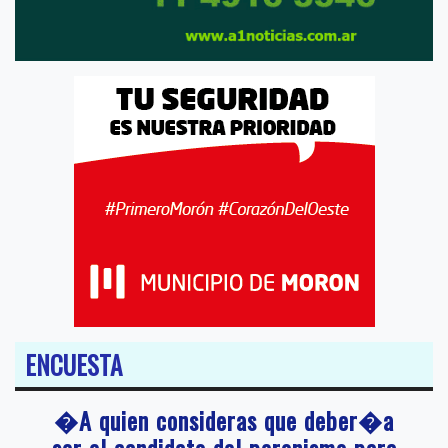
ENCUESTA
�A quien consideras que deber�a
ser el candidato del peronismo para