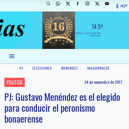
14.5º
14.5º
El Tiempo en Capital
Federal
PJ
ELECCIONES
MENENDEZ
INSAURRALDE
POLITICA
24 de noviembre de 2017
PJ: Gustavo Menéndez es el elegido
para conducir el peronismo
bonaerense