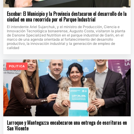
Escobar: El Municipio y la Provincia destacaron el desarrollo de la
ciudad en una recorrida por el Parque Industrial
El intendente Ariel Sujarchuk, y el ministro de Producción, Ciencia e
Innovación Tecnológica bonaerense, Augusto Costa, visitaron la planta
de Danone Specialized Nutrition en el parque industrial de Garín, en el
marco de una agenda orientada al fortalecimiento del desarrollo
productivo, la innovación industrial y la generación de empleo de
calidad
POLITICA
Larroque y Mantegazza encabezaron una entrega de escrituras en
San Vicente