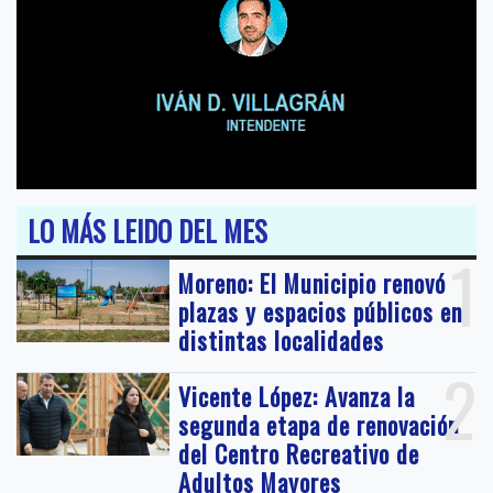
LO MÁS LEIDO DEL MES
1
Moreno: El Municipio renovó
plazas y espacios públicos en
distintas localidades
2
Vicente López: Avanza la
segunda etapa de renovación
del Centro Recreativo de
Adultos Mayores