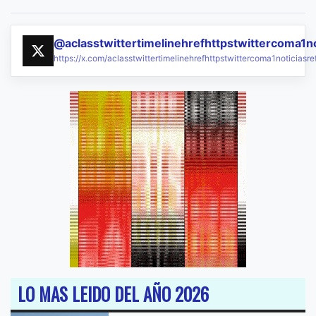
@aclasstwittertimelinehrefhttpstwittercoma1n
https://x.com/aclasstwittertimelinehrefhttpstwittercoma1noticias
LO MAS LEIDO DEL AÑO 2026