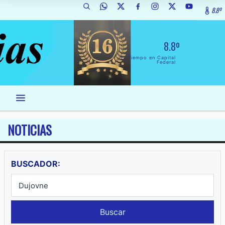
8.8º
8.8º
El Tiempo en Capital
Federal
NOTICIAS
BUSCADOR:
Buscar