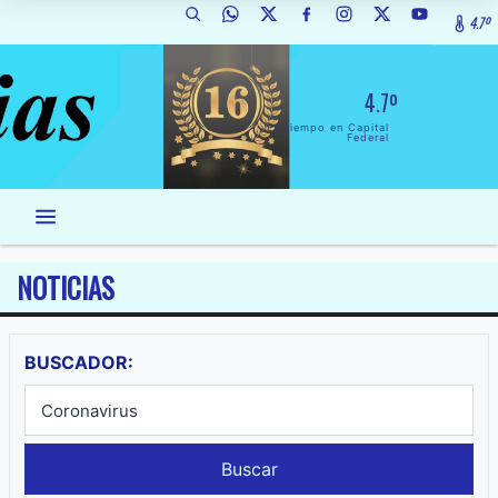
4.7º
4.7º
El Tiempo en Capital
Federal
NOTICIAS
BUSCADOR:
Buscar