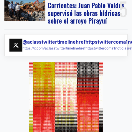
5
Corrientes: Juan Pablo Valdés
supervisó las obras hídricas
sobre el arroyo Pirayuí
@aclasstwittertimelinehrefhttpstwittercoma1n
https://x.com/aclasstwittertimelinehrefhttpstwittercoma1noticias