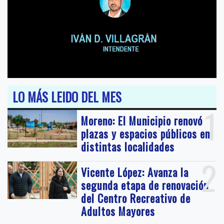
LO MÁS LEIDO DEL MES
1
Moreno: El Municipio renovó
plazas y espacios públicos en
distintas localidades
2
Vicente López: Avanza la
segunda etapa de renovación
del Centro Recreativo de
Adultos Mayores