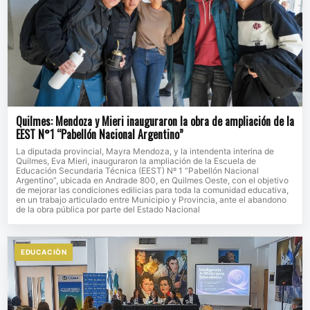
Quilmes: Mendoza y Mieri inauguraron la obra de ampliación de la
EEST N°1 “Pabellón Nacional Argentino”
La diputada provincial, Mayra Mendoza, y la intendenta interina de
Quilmes, Eva Mieri, inauguraron la ampliación de la Escuela de
Educación Secundaria Técnica (EEST) Nº 1 “Pabellón Nacional
Argentino”, ubicada en Andrade 800, en Quilmes Oeste, con el objetivo
de mejorar las condiciones edilicias para toda la comunidad educativa,
en un trabajo articulado entre Municipio y Provincia, ante el abandono
de la obra pública por parte del Estado Nacional
EDUCACIÒN