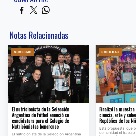
Notas Relacionadas
SOCIEDAD
SOCIEDAD
El nutricionista de la Selección
Finalizó la muestra
Argentina de Fútbol anunció su
ciencia, arte y sobe
candidatura para el Colegio de
República de los Ni
Nutricionistas bonarense
Esta propuesta, que b
comunidad el trabajo 
El nutricionista de la Selección Argentina