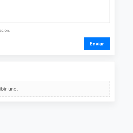
ación.
Enviar
bir uno.