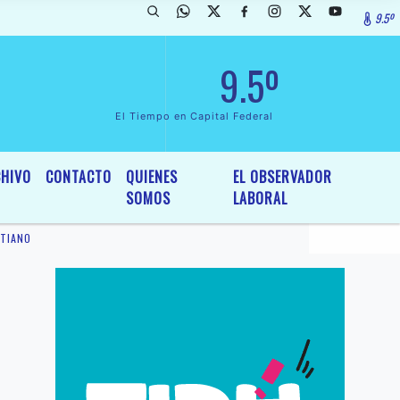
9.5º
rada de InterÃ©s General y Legislativo, por Ordenanza NÂº 6236/19 de
9.5º
El Tiempo en Capital Federal
HIVO
CONTACTO
QUIENES
EL OBSERVADOR
SOMOS
LABORAL
STIANO