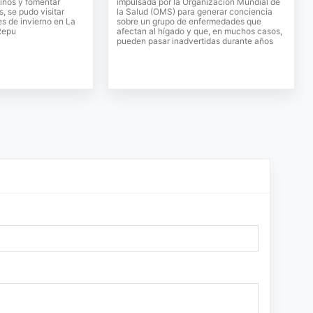
inos y fomentar
impulsada por la Organización Mundial de
, se pudo visitar
la Salud (OMS) para generar conciencia
s de invierno en La
sobre un grupo de enfermedades que
Repu
afectan al hígado y que, en muchos casos,
pueden pasar inadvertidas durante años