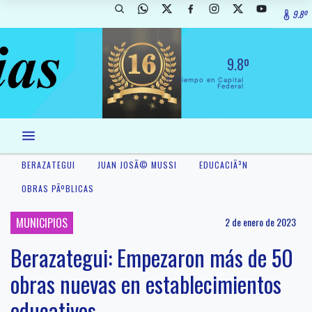
9.8º
9.8º
El Tiempo en Capital
Federal
BERAZATEGUI
JUAN JOSÃ© MUSSI
EDUCACIÃ³N
OBRAS PÃºBLICAS
MUNICIPIOS
2 de enero de 2023
Berazategui: Empezaron más de 50
obras nuevas en establecimientos
educativos