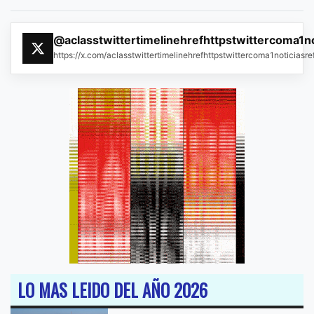
@aclasstwittertimelinehrefhttpstwittercoma1n
https://x.com/aclasstwittertimelinehrefhttpstwittercoma1noticias
LO MAS LEIDO DEL AÑO 2026