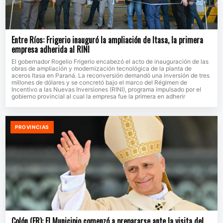
Entre Ríos: Frigerio inauguró la ampliación de Itasa, la primera
empresa adherida al RINI
El gobernador Rogelio Frigerio encabezó el acto de inauguración de las
obras de ampliación y modernización tecnológica de la planta de
aceros Itasa en Paraná. La reconversión demandó una inversión de tres
millones de dólares y se concretó bajo el marco del Régimen de
Incentivo a las Nuevas Inversiones (RINI), programa impulsado por el
gobierno provincial al cual la empresa fue la primera en adherir
PROVINCIAS
Colón (ER): El Municipio comenzó a prepararse ante la visita del