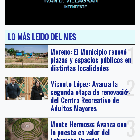
LO MÁS LEIDO DEL MES
1
Moreno: El Municipio renovó
plazas y espacios públicos en
distintas localidades
2
Vicente López: Avanza la
segunda etapa de renovación
del Centro Recreativo de
Adultos Mayores
3
Monte Hermoso: Avanza con
la puesta en valor del