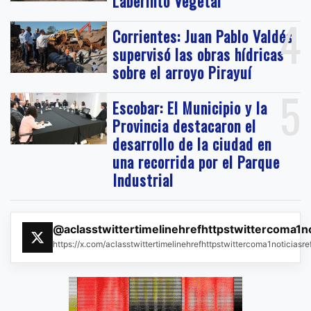
Laberinto Vegetal
4
Corrientes: Juan Pablo Valdés
supervisó las obras hídricas
sobre el arroyo Pirayuí
5
Escobar: El Municipio y la
Provincia destacaron el
desarrollo de la ciudad en
una recorrida por el Parque
Industrial
@aclasstwittertimelinehrefhttpstwittercoma1n
https://x.com/aclasstwittertimelinehrefhttpstwittercoma1noticias