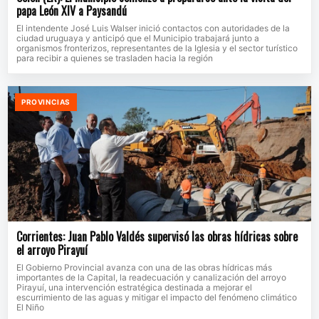
papa León XIV a Paysandú
El intendente José Luis Walser inició contactos con autoridades de la
ciudad uruguaya y anticipó que el Municipio trabajará junto a
organismos fronterizos, representantes de la Iglesia y el sector turístico
para recibir a quienes se trasladen hacia la región
PROVINCIAS
Corrientes: Juan Pablo Valdés supervisó las obras hídricas sobre
el arroyo Pirayuí
El Gobierno Provincial avanza con una de las obras hídricas más
importantes de la Capital, la readecuación y canalización del arroyo
Pirayuí, una intervención estratégica destinada a mejorar el
escurrimiento de las aguas y mitigar el impacto del fenómeno climático
El Niño