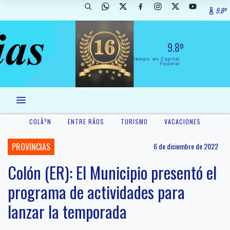
9.8º
9.8º
El Tiempo en Capital
Federal
COLÃ³N
ENTRE RÃ­OS
TURISMO
VACACIONES
PROVINCIAS
6 de diciembre de 2022
Colón (ER): El Municipio presentó el
programa de actividades para
lanzar la temporada