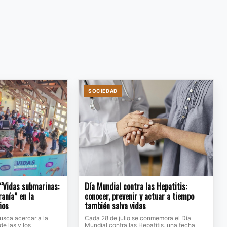
SOCIEDAD
 “Vidas submarinas:
Día Mundial contra las Hepatitis:
ranía” en la
conocer, prevenir y actuar a tiempo
ños
también salva vidas
usca acercar a la
Cada 28 de julio se conmemora el Día
de las y los
Mundial contra las Hepatitis, una fecha