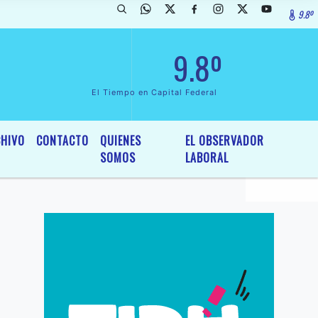
9.8º
rada de InterÃ©s General y Legislativo, por Ordenanza NÂº 6236/19 de
9.8º
El Tiempo en Capital Federal
HIVO
CONTACTO
QUIENES
EL OBSERVADOR
SOMOS
LABORAL