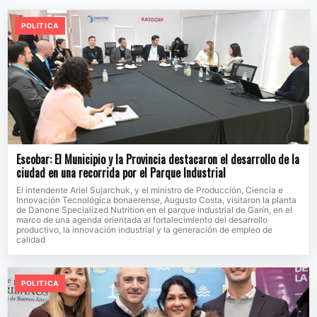
POLITICA
Escobar: El Municipio y la Provincia destacaron el desarrollo de la
ciudad en una recorrida por el Parque Industrial
El intendente Ariel Sujarchuk, y el ministro de Producción, Ciencia e
Innovación Tecnológica bonaerense, Augusto Costa, visitaron la planta
de Danone Specialized Nutrition en el parque industrial de Garín, en el
marco de una agenda orientada al fortalecimiento del desarrollo
productivo, la innovación industrial y la generación de empleo de
calidad
POLITICA