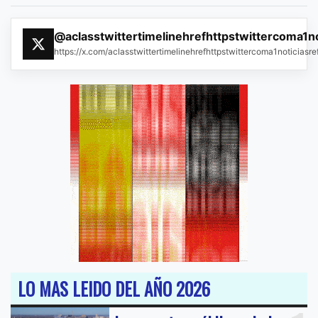
@aclasstwittertimelinehrefhttpstwittercoma1n
https://x.com/aclasstwittertimelinehrefhttpstwittercoma1noticias
LO MAS LEIDO DEL AÑO 2026