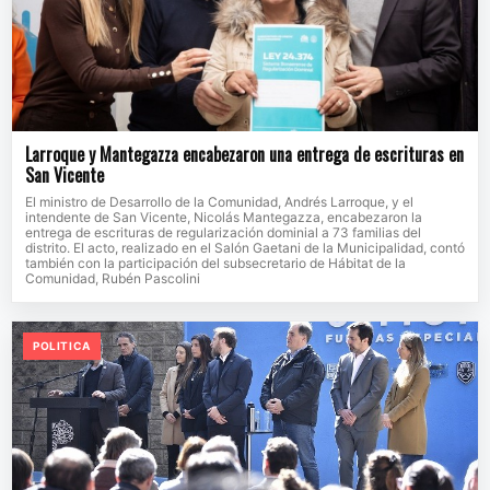
Larroque y Mantegazza encabezaron una entrega de escrituras en
San Vicente
El ministro de Desarrollo de la Comunidad, Andrés Larroque, y el
intendente de San Vicente, Nicolás Mantegazza, encabezaron la
entrega de escrituras de regularización dominial a 73 familias del
distrito. El acto, realizado en el Salón Gaetani de la Municipalidad, contó
también con la participación del subsecretario de Hábitat de la
Comunidad, Rubén Pascolini
POLITICA