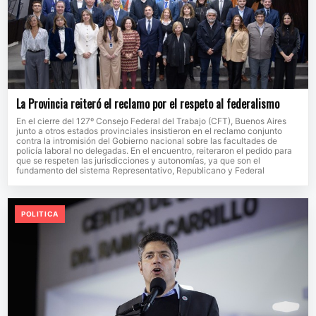
La Provincia reiteró el reclamo por el respeto al federalismo
En el cierre del 127º Consejo Federal del Trabajo (CFT), Buenos Aires
junto a otros estados provinciales insistieron en el reclamo conjunto
contra la intromisión del Gobierno nacional sobre las facultades de
policía laboral no delegadas. En el encuentro, reiteraron el pedido para
que se respeten las jurisdicciones y autonomías, ya que son el
fundamento del sistema Representativo, Republicano y Federal
POLITICA