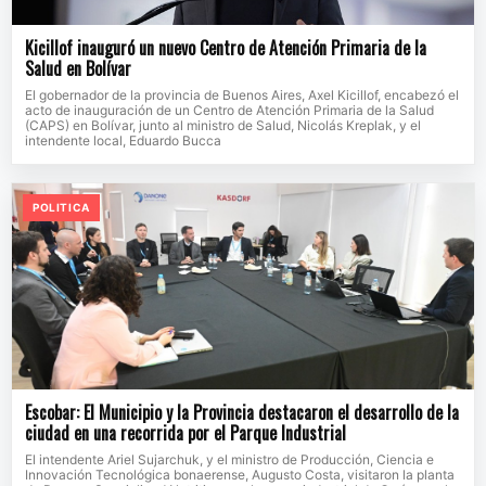
Kicillof inauguró un nuevo Centro de Atención Primaria de la
Salud en Bolívar
El gobernador de la provincia de Buenos Aires, Axel Kicillof, encabezó el
acto de inauguración de un Centro de Atención Primaria de la Salud
(CAPS) en Bolívar, junto al ministro de Salud, Nicolás Kreplak, y el
intendente local, Eduardo Bucca
POLITICA
Escobar: El Municipio y la Provincia destacaron el desarrollo de la
ciudad en una recorrida por el Parque Industrial
El intendente Ariel Sujarchuk, y el ministro de Producción, Ciencia e
Innovación Tecnológica bonaerense, Augusto Costa, visitaron la planta