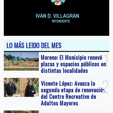
LO MÁS LEIDO DEL MES
1
Moreno: El Municipio renovó
plazas y espacios públicos en
distintas localidades
2
Vicente López: Avanza la
segunda etapa de renovación
del Centro Recreativo de
Adultos Mayores