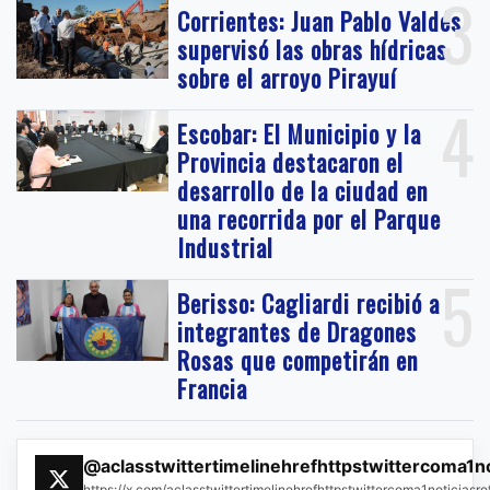
3
Corrientes: Juan Pablo Valdés
supervisó las obras hídricas
sobre el arroyo Pirayuí
4
Escobar: El Municipio y la
Provincia destacaron el
desarrollo de la ciudad en
una recorrida por el Parque
Industrial
5
Berisso: Cagliardi recibió a
integrantes de Dragones
Rosas que competirán en
Francia
@aclasstwittertimelinehrefhttpstwittercoma1n
https://x.com/aclasstwittertimelinehrefhttpstwittercoma1noticias