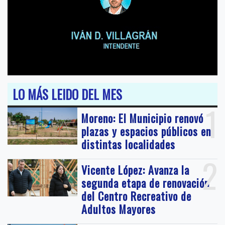
LO MÁS LEIDO DEL MES
1
Moreno: El Municipio renovó
plazas y espacios públicos en
distintas localidades
2
Vicente López: Avanza la
segunda etapa de renovación
del Centro Recreativo de
Adultos Mayores