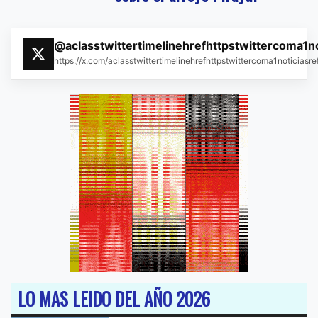
@aclasstwittertimelinehrefhttpstwittercoma1n
https://x.com/aclasstwittertimelinehrefhttpstwittercoma1noticias
LO MAS LEIDO DEL AÑO 2026