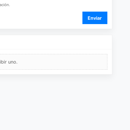
ación.
Enviar
bir uno.