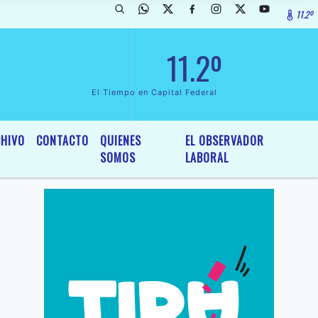
11.2º
ada de InterÃ©s General y Legislativo, por Ordenanza NÂº 6236/19 del
11.2º
El Tiempo en Capital Federal
HIVO
CONTACTO
QUIENES
EL OBSERVADOR
SOMOS
LABORAL