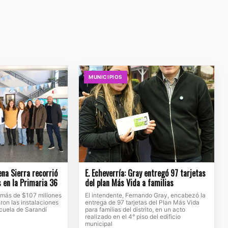
MUNICIPIOS
na Sierra recorrió
E. Echeverría: Gray entregó 97 tarjetas
s en la Primaria 36
del plan Más Vida a familias
 más de $107 millones
El intendente, Fernando Gray, encabezó la
ron las instalaciones
entrega de 97 tarjetas del Plan Más Vida
scuela de Sarandí
para familias del distrito, en un acto
realizado en el 4° piso del edificio
municipal