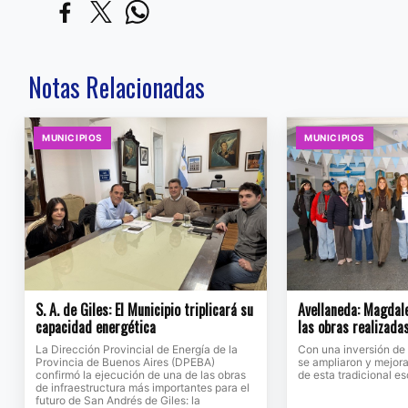
Notas Relacionadas
MUNICIPIOS
MUNICIPIOS
S. A. de Giles: El Municipio triplicará su
Avellaneda: Magdale
capacidad energética
las obras realizada
La Dirección Provincial de Energía de la
Con una inversión de
Provincia de Buenos Aires (DPEBA)
se ampliaron y mejora
confirmó la ejecución de una de las obras
de esta tradicional e
de infraestructura más importantes para el
futuro de San Andrés de Giles: la