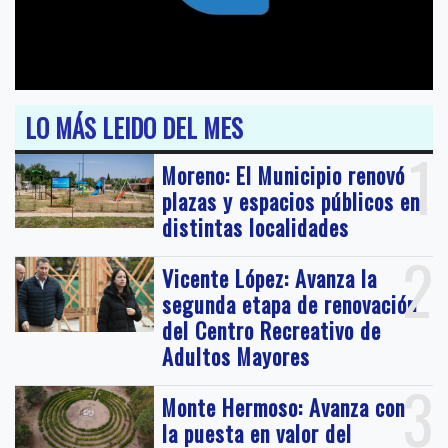
LO MÁS LEIDO DEL MES
1
Moreno: El Municipio renovó
plazas y espacios públicos en
distintas localidades
2
Vicente López: Avanza la
segunda etapa de renovación
del Centro Recreativo de
Adultos Mayores
3
Monte Hermoso: Avanza con
la puesta en valor del