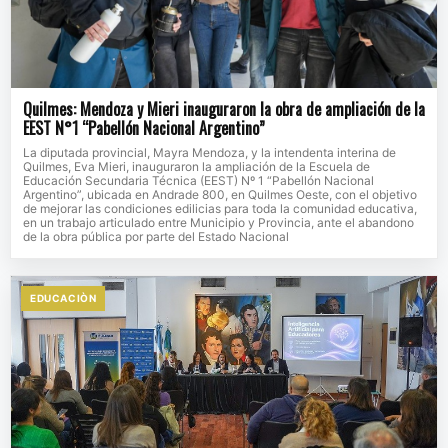
Quilmes: Mendoza y Mieri inauguraron la obra de ampliación de la
EEST N°1 “Pabellón Nacional Argentino”
La diputada provincial, Mayra Mendoza, y la intendenta interina de
Quilmes, Eva Mieri, inauguraron la ampliación de la Escuela de
Educación Secundaria Técnica (EEST) Nº 1 “Pabellón Nacional
Argentino”, ubicada en Andrade 800, en Quilmes Oeste, con el objetivo
de mejorar las condiciones edilicias para toda la comunidad educativa,
en un trabajo articulado entre Municipio y Provincia, ante el abandono
de la obra pública por parte del Estado Nacional
EDUCACIÒN