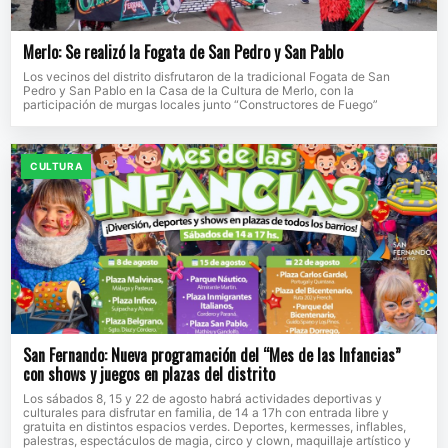
Merlo: Se realizó la Fogata de San Pedro y San Pablo
Los vecinos del distrito disfrutaron de la tradicional Fogata de San
Pedro y San Pablo en la Casa de la Cultura de Merlo, con la
participación de murgas locales junto “Constructores de Fuego”
CULTURA
San Fernando: Nueva programación del “Mes de las Infancias”
con shows y juegos en plazas del distrito
Los sábados 8, 15 y 22 de agosto habrá actividades deportivas y
culturales para disfrutar en familia, de 14 a 17h con entrada libre y
gratuita en distintos espacios verdes. Deportes, kermesses, inflables,
palestras, espectáculos de magia, circo y clown, maquillaje artístico y