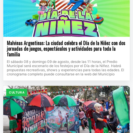
Malvinas Argentinas: La ciudad celebra el Día de la Niñez con dos
jornadas de juegos, espectáculos y actividades para toda la
familia
El sábado 08 y domingo 09 de agosto, desde las 11 horas, el Predio
Municipal será escenario de los festejos por el Día de la Niñez. Habrá
propuestas recreativas, shows y experiencias para todas las edades. El
cronograma completo puede consultarse en la web del Municipio
CULTURA