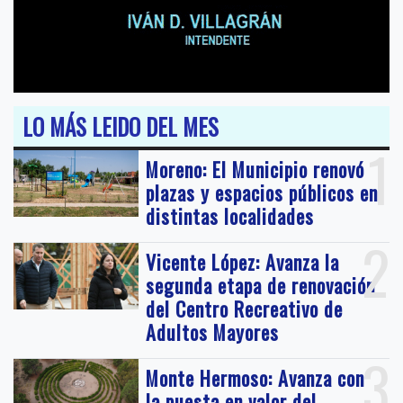
LO MÁS LEIDO DEL MES
1
Moreno: El Municipio renovó
plazas y espacios públicos en
distintas localidades
2
Vicente López: Avanza la
segunda etapa de renovación
del Centro Recreativo de
Adultos Mayores
3
Monte Hermoso: Avanza con
la puesta en valor del