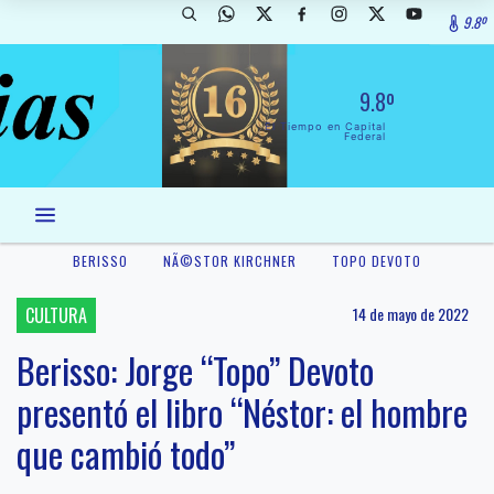
9.8º
9.8º
El Tiempo en Capital
Federal
BERISSO
NÃ©STOR KIRCHNER
TOPO DEVOTO
CULTURA
14 de mayo de 2022
Berisso: Jorge “Topo” Devoto
presentó el libro “Néstor: el hombre
que cambió todo”