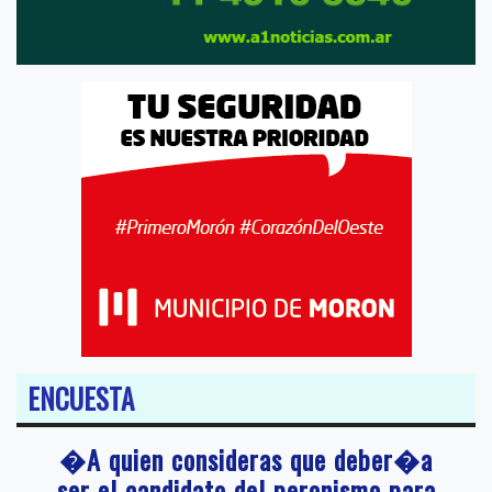
ENCUESTA
�A quien consideras que deber�a
ser el candidato del peronismo para