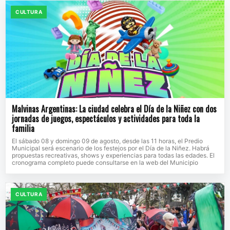
CULTURA
Malvinas Argentinas: La ciudad celebra el Día de la Niñez con dos
jornadas de juegos, espectáculos y actividades para toda la
familia
El sábado 08 y domingo 09 de agosto, desde las 11 horas, el Predio
Municipal será escenario de los festejos por el Día de la Niñez. Habrá
propuestas recreativas, shows y experiencias para todas las edades. El
cronograma completo puede consultarse en la web del Municipio
CULTURA