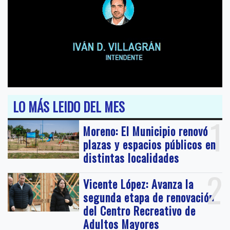
LO MÁS LEIDO DEL MES
1
Moreno: El Municipio renovó
plazas y espacios públicos en
distintas localidades
2
Vicente López: Avanza la
segunda etapa de renovación
del Centro Recreativo de
Adultos Mayores