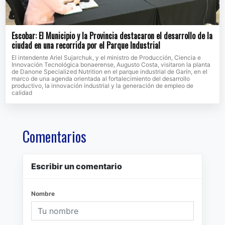
Escobar: El Municipio y la Provincia destacaron el desarrollo de la
ciudad en una recorrida por el Parque Industrial
El intendente Ariel Sujarchuk, y el ministro de Producción, Ciencia e
Innovación Tecnológica bonaerense, Augusto Costa, visitaron la planta
de Danone Specialized Nutrition en el parque industrial de Garín, en el
marco de una agenda orientada al fortalecimiento del desarrollo
productivo, la innovación industrial y la generación de empleo de
calidad
Comentarios
Escribir un comentario
Nombre