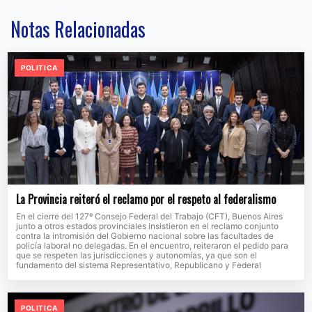
Notas Relacionadas
POLITICA
La Provincia reiteró el reclamo por el respeto al federalismo
En el cierre del 127º Consejo Federal del Trabajo (CFT), Buenos Aires
junto a otros estados provinciales insistieron en el reclamo conjunto
contra la intromisión del Gobierno nacional sobre las facultades de
policía laboral no delegadas. En el encuentro, reiteraron el pedido para
que se respeten las jurisdicciones y autonomías, ya que son el
fundamento del sistema Representativo, Republicano y Federal
POLITICA