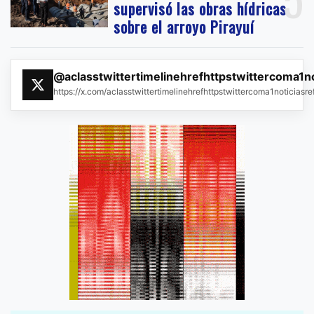
supervisó las obras hídricas
sobre el arroyo Pirayuí
@aclasstwittertimelinehrefhttpstwittercoma1n
https://x.com/aclasstwittertimelinehrefhttpstwittercoma1noticias