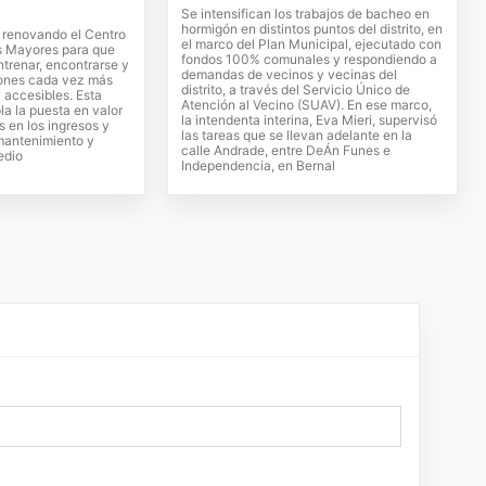
Se intensifican los trabajos de bacheo en
hormigón en distintos puntos del distrito, en
a renovando el Centro
el marco del Plan Municipal, ejecutado con
s Mayores para que
fondos 100% comunales y respondiendo a
trenar, encontrarse y
demandas de vecinos y vecinas del
iones cada vez más
distrito, a través del Servicio Único de
accesibles. Esta
Atención al Vecino (SUAV). En ese marco,
a la puesta en valor
la intendenta interina, Eva Mieri, supervisó
s en los ingresos y
las tareas que se llevan adelante en la
 mantenimiento y
calle Andrade, entre DeÁn Funes e
edio
Independencia, en Bernal