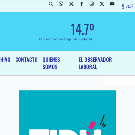
14.7º
rada de InterÃ©s General y Legislativo, por Ordenanza NÂº 6236/19 d
14.7º
El Tiempo en Capital Federal
HIVO
CONTACTO
QUIENES
EL OBSERVADOR
SOMOS
LABORAL