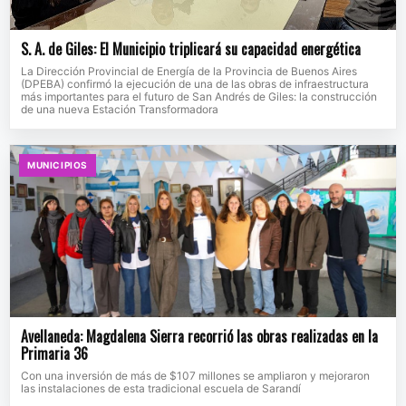
S. A. de Giles: El Municipio triplicará su capacidad energética
La Dirección Provincial de Energía de la Provincia de Buenos Aires
(DPEBA) confirmó la ejecución de una de las obras de infraestructura
más importantes para el futuro de San Andrés de Giles: la construcción
de una nueva Estación Transformadora
MUNICIPIOS
Avellaneda: Magdalena Sierra recorrió las obras realizadas en la
Primaria 36
Con una inversión de más de $107 millones se ampliaron y mejoraron
las instalaciones de esta tradicional escuela de Sarandí