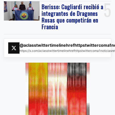
5
Berisso: Cagliardi recibió a
integrantes de Dragones
Rosas que competirán en
Francia
@aclasstwittertimelinehrefhttpstwittercoma1n
https://x.com/aclasstwittertimelinehrefhttpstwittercoma1noticias