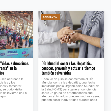
SOCIEDAD
 “Vidas submarinas:
Día Mundial contra las Hepatitis:
ranía” en la
conocer, prevenir y actuar a tiempo
ños
también salva vidas
usca acercar a la
Cada 28 de julio se conmemora el Día
de las y los
Mundial contra las Hepatitis, una fecha
inos y fomentar
impulsada por la Organización Mundial de
, se pudo visitar
la Salud (OMS) para generar conciencia
s de invierno en La
sobre un grupo de enfermedades que
Repu
afectan al hígado y que, en muchos casos,
pueden pasar inadvertidas durante años