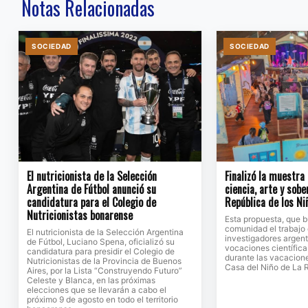
Notas Relacionadas
SOCIEDAD
SOCIEDAD
El nutricionista de la Selección
Finalizó la muestra
Argentina de Fútbol anunció su
ciencia, arte y sobe
candidatura para el Colegio de
República de los Ni
Nutricionistas bonarense
Esta propuesta, que b
comunidad el trabajo 
El nutricionista de la Selección Argentina
investigadores argent
de Fútbol, Luciano Spena, oficializó su
vocaciones científicas
candidatura para presidir el Colegio de
durante las vacacione
Nutricionistas de la Provincia de Buenos
Casa del Niño de La 
Aires, por la Lista “Construyendo Futuro”
Celeste y Blanca, en las próximas
elecciones que se llevarán a cabo el
próximo 9 de agosto en todo el territorio