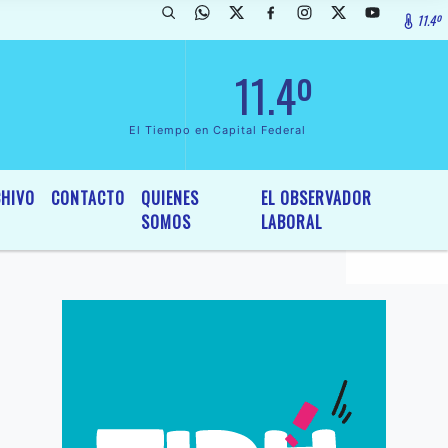
11.4º
ada de InterÃ©s General y Legislativo, por Ordenanza NÂº 6236/19 del
11.4º
El Tiempo en Capital Federal
HIVO
CONTACTO
QUIENES
EL OBSERVADOR
SOMOS
LABORAL