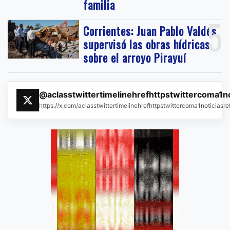
familia
5
Corrientes: Juan Pablo Valdés
supervisó las obras hídricas
sobre el arroyo Pirayuí
@aclasstwittertimelinehrefhttpstwittercoma1n
https://x.com/aclasstwittertimelinehrefhttpstwittercoma1noticias