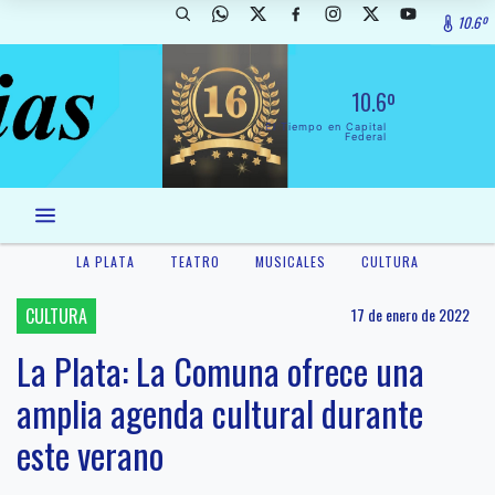
10.6º
10.6º
El Tiempo en Capital
Federal
LA PLATA
TEATRO
MUSICALES
CULTURA
CULTURA
17 de enero de 2022
La Plata: La Comuna ofrece una
amplia agenda cultural durante
este verano