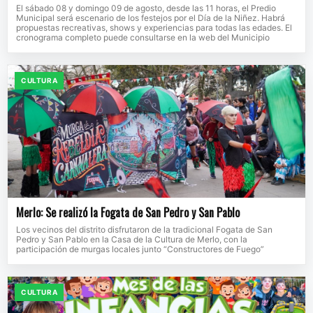
El sábado 08 y domingo 09 de agosto, desde las 11 horas, el Predio
Municipal será escenario de los festejos por el Día de la Niñez. Habrá
propuestas recreativas, shows y experiencias para todas las edades. El
cronograma completo puede consultarse en la web del Municipio
CULTURA
Merlo: Se realizó la Fogata de San Pedro y San Pablo
Los vecinos del distrito disfrutaron de la tradicional Fogata de San
Pedro y San Pablo en la Casa de la Cultura de Merlo, con la
participación de murgas locales junto “Constructores de Fuego”
CULTURA