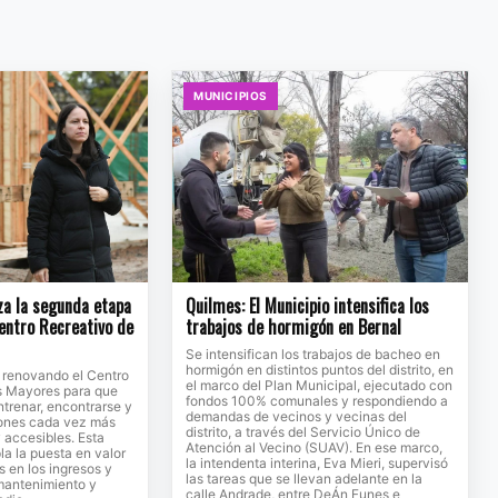
MUNICIPIOS
za la segunda etapa
Quilmes: El Municipio intensifica los
entro Recreativo de
trabajos de hormigón en Bernal
Se intensifican los trabajos de bacheo en
hormigón en distintos puntos del distrito, en
a renovando el Centro
el marco del Plan Municipal, ejecutado con
s Mayores para que
fondos 100% comunales y respondiendo a
trenar, encontrarse y
demandas de vecinos y vecinas del
iones cada vez más
distrito, a través del Servicio Único de
accesibles. Esta
Atención al Vecino (SUAV). En ese marco,
a la puesta en valor
la intendenta interina, Eva Mieri, supervisó
s en los ingresos y
las tareas que se llevan adelante en la
 mantenimiento y
calle Andrade, entre DeÁn Funes e