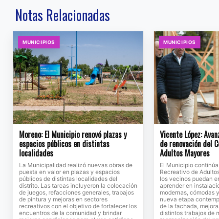
Notas Relacionadas
MUNICIPIOS
MUNICIPIOS
Moreno: El Municipio renovó plazas y
Vicente López: Avan
espacios públicos en distintas
de renovación del C
localidades
Adultos Mayores
La Municipalidad realizó nuevas obras de
El Municipio continú
puesta en valor en plazas y espacios
Recreativo de Adulto
públicos de distintas localidades del
los vecinos puedan en
distrito. Las tareas incluyeron la colocación
aprender en instalac
de juegos, refacciones generales, trabajos
modernas, cómodas y 
de pintura y mejoras en sectores
nueva etapa contempl
recreativos con el objetivo de fortalecer los
de la fachada, mejora
encuentros de la comunidad y brindar
distintos trabajos de