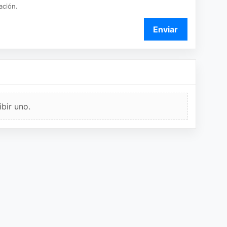
ación.
Enviar
bir uno.