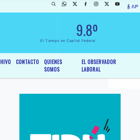
9.8º
clarada de InterÃ©s General y Legislativo, por Ordenanza NÂº 6236/19
9.8º
El Tiempo en Capital Federal
HIVO
CONTACTO
QUIENES
EL OBSERVADOR
SOMOS
LABORAL