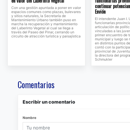
en valor del Laberinto Vegetal
funcionarias provin
continuar potencia
Con una gestión apuntada a poner en valor
Envión
espacios comunes como plazas, bulevares
y sitios naturales, la Secretaría de
El intendente Juan I. 
Mantenimiento Urbano también puso en
funcionarias provinci
marcha la recuperación y mantenimiento
articulación de políti
del Laberinto Vegetal al cual se llega a
vinculadas a las juv
través del Paseo del Pinar, cerrando un
primer encuentro de t
circuito de atracción turística y paisajística
municipal y luego se 
en distintos puntos de
contó con la participa
provincial de Juventu
la directora del prog
Schmukler
Comentarios
Escribir un comentario
Nombre