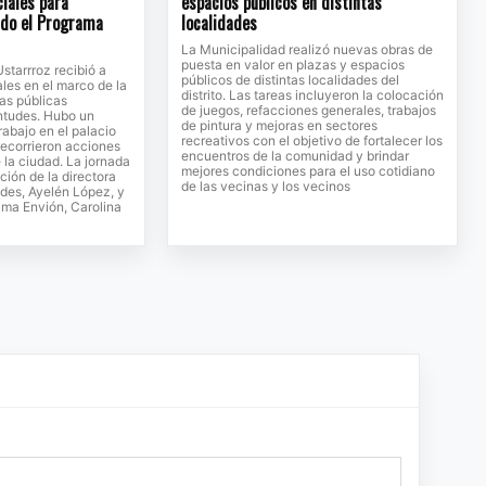
ciales para
espacios públicos en distintas
ndo el Programa
localidades
La Municipalidad realizó nuevas obras de
puesta en valor en plazas y espacios
Ustarrroz recibió a
públicos de distintas localidades del
ales en el marco de la
distrito. Las tareas incluyeron la colocación
cas públicas
de juegos, refacciones generales, trabajos
entudes. Hubo un
de pintura y mejoras en sectores
rabajo en el palacio
recreativos con el objetivo de fortalecer los
recorrieron acciones
encuentros de la comunidad y brindar
 la ciudad. La jornada
mejores condiciones para el uso cotidiano
ción de la directora
de las vecinas y los vecinos
des, Ayelén López, y
rama Envión, Carolina