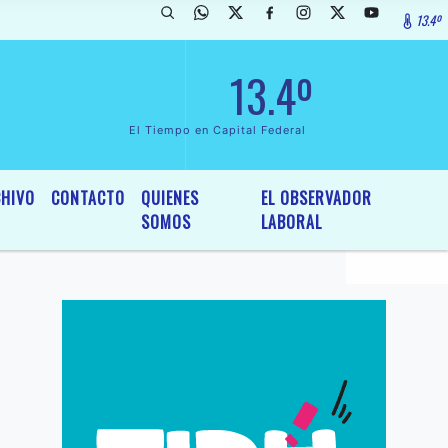
13.4º
rada de InterÃ©s General y Legislativo, por Ordenanza NÂº 6236/19 de
13.4º
El Tiempo en Capital Federal
HIVO
CONTACTO
QUIENES
EL OBSERVADOR
SOMOS
LABORAL