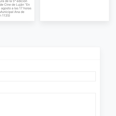
ura de la 5° edición
 de Cine de Luján “En
 agosto a las 17 horas
 Municipal Ana de
n 1135)