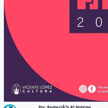
Por: RedacciÃ³n A1 Noticias