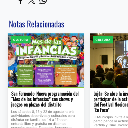
Notas Relacionadas
CULTURA
CULTURA
San Fernando: Nueva programación del
Luján: Se abre la in
“Mes de las Infancias” con shows y
participar de la ac
juegos en plazas del distrito
del Festival Naciona
“En Foco”
Los sábados 8, 15 y 22 de agosto habrá
actividades deportivas y culturales para
El Municipio invita a
disfrutar en familia, de 14 a 17h con
participar de la activ
entrada libre y gratuita en distintos
Partida y Cine Joven”
espacios verdes. Deportes, kermesses,