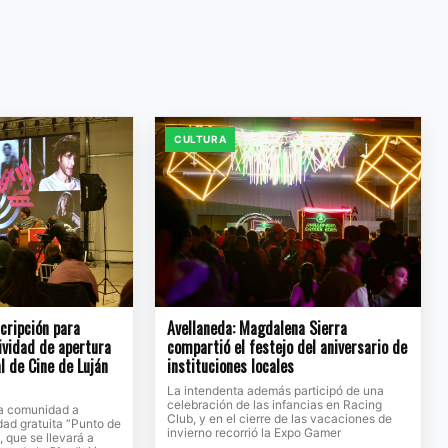
CULTURA
scripción para
Avellaneda: Magdalena Sierra
tividad de apertura
compartió el festejo del aniversario de
l de Cine de Luján
instituciones locales
La intendenta además participó de una
celebración de las infancias en Racing
 la comunidad a
Club, y en el cierre de las vacaciones de
idad gratuita “Punto de
invierno recorrió la Expo Gamer
, que se llevará a