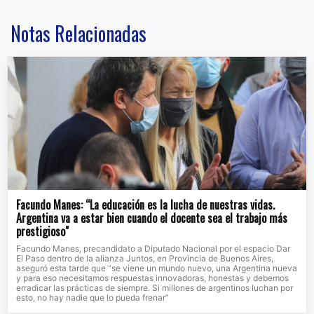
Notas Relacionadas
Facundo Manes: “La educación es la lucha de nuestras vidas.
Argentina va a estar bien cuando el docente sea el trabajo más
prestigioso"
Facundo Manes, precandidato a Diputado Nacional por el espacio Dar
El Paso dentro de la alianza Juntos, en Provincia de Buenos Aires,
aseguró esta tarde que “se viene un mundo nuevo, una Argentina nueva
y para eso necesitamos respuestas innovadoras, honestas y debemos
erradicar las prácticas de siempre. Si millones de argentinos luchan por
esto, no hay nadie que lo pueda frenar”