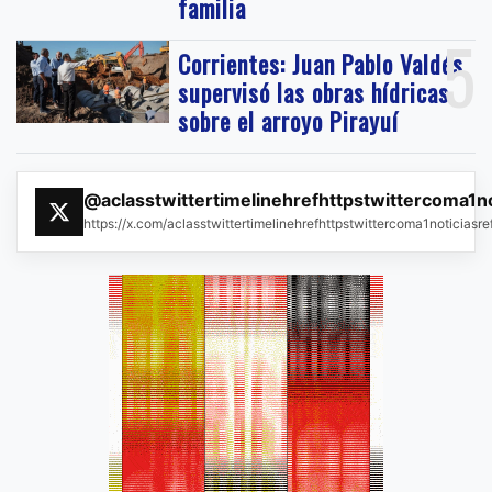
familia
5
Corrientes: Juan Pablo Valdés
supervisó las obras hídricas
sobre el arroyo Pirayuí
@aclasstwittertimelinehrefhttpstwittercoma1n
https://x.com/aclasstwittertimelinehrefhttpstwittercoma1noticias