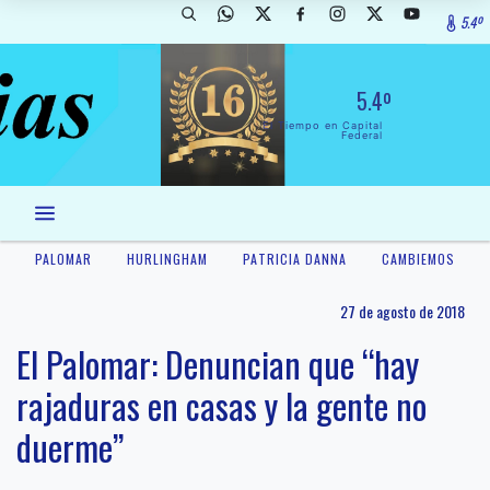
5.4º
5.4º
El Tiempo en Capital
Federal
PALOMAR
HURLINGHAM
PATRICIA DANNA
CAMBIEMOS
27 de agosto de 2018
El Palomar: Denuncian que “hay
rajaduras en casas y la gente no
duerme”