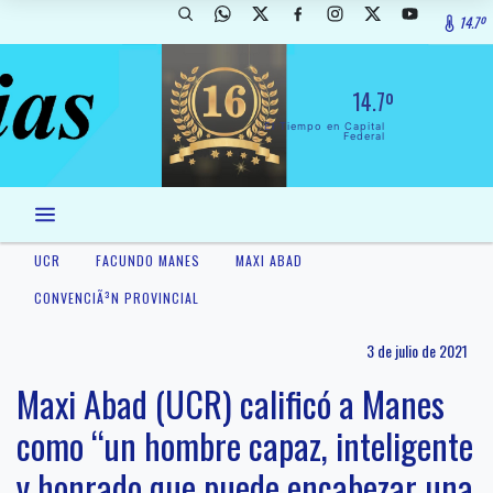
14.7º
14.7º
El Tiempo en Capital
Federal
UCR
FACUNDO MANES
MAXI ABAD
CONVENCIÃ³N PROVINCIAL
3 de julio de 2021
Maxi Abad (UCR) calificó a Manes
como “un hombre capaz, inteligente
y honrado que puede encabezar una