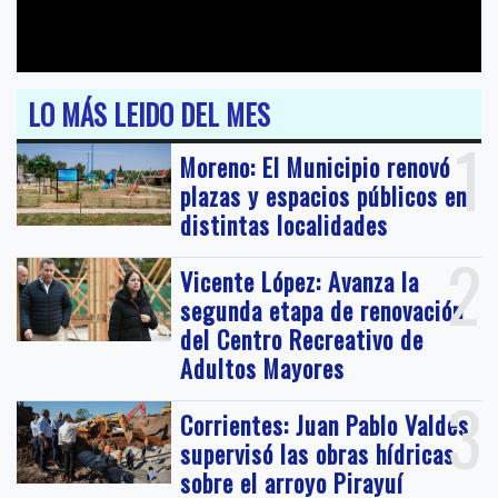
LO MÁS LEIDO DEL MES
1
Moreno: El Municipio renovó
plazas y espacios públicos en
distintas localidades
2
Vicente López: Avanza la
segunda etapa de renovación
del Centro Recreativo de
Adultos Mayores
3
Corrientes: Juan Pablo Valdés
supervisó las obras hídricas
sobre el arroyo Pirayuí