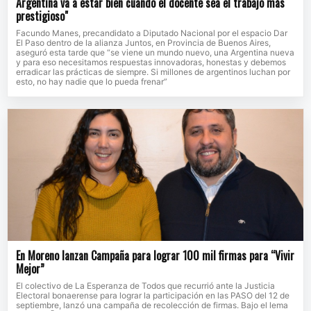
Argentina va a estar bien cuando el docente sea el trabajo más
prestigioso"
Facundo Manes, precandidato a Diputado Nacional por el espacio Dar
El Paso dentro de la alianza Juntos, en Provincia de Buenos Aires,
aseguró esta tarde que “se viene un mundo nuevo, una Argentina nueva
y para eso necesitamos respuestas innovadoras, honestas y debemos
erradicar las prácticas de siempre. Si millones de argentinos luchan por
esto, no hay nadie que lo pueda frenar”
En Moreno lanzan Campaña para lograr 100 mil firmas para “Vivir
Mejor”
El colectivo de La Esperanza de Todos que recurrió ante la Justicia
Electoral bonaerense para lograr la participación en las PASO del 12 de
septiembre, lanzó una campaña de recolección de firmas. Bajo el lema