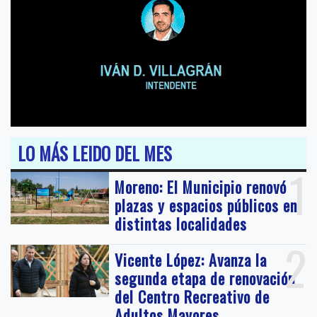
LO MÁS LEIDO DEL MES
1
Moreno: El Municipio renovó
plazas y espacios públicos en
distintas localidades
2
Vicente López: Avanza la
segunda etapa de renovación
del Centro Recreativo de
Adultos Mayores