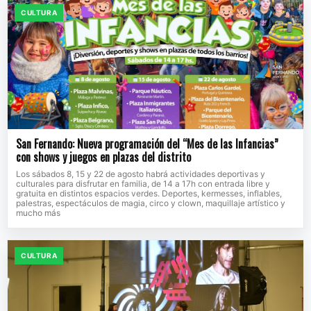
CULTURA
San Fernando: Nueva programación del “Mes de las Infancias”
con shows y juegos en plazas del distrito
Los sábados 8, 15 y 22 de agosto habrá actividades deportivas y
culturales para disfrutar en familia, de 14 a 17h con entrada libre y
gratuita en distintos espacios verdes. Deportes, kermesses, inflables,
palestras, espectáculos de magia, circo y clown, maquillaje artístico y
mucho más
CULTURA