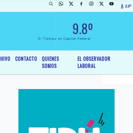
9.8º
rada de InterÃ©s General y Legislativo, por Ordenanza NÂº 6236/19 de
9.8º
El Tiempo en Capital Federal
HIVO
CONTACTO
QUIENES
EL OBSERVADOR
SOMOS
LABORAL