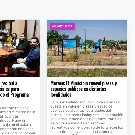
MUNICIPIOS
recibió a
Moreno: El Municipio renovó plazas y
ciales para
espacios públicos en distintas
ndo el Programa
localidades
La Municipalidad realizó nuevas obras de
puesta en valor en plazas y espacios
Ustarrroz recibió a
públicos de distintas localidades del
ales en el marco de la
distrito. Las tareas incluyeron la colocación
cas públicas
de juegos, refacciones generales, trabajos
entudes. Hubo un
de pintura y mejoras en sectores
rabajo en el palacio
recreativos con el objetivo de fortalecer los
recorrieron acciones
encuentros de la comunidad y brindar
 la ciudad. La jornada