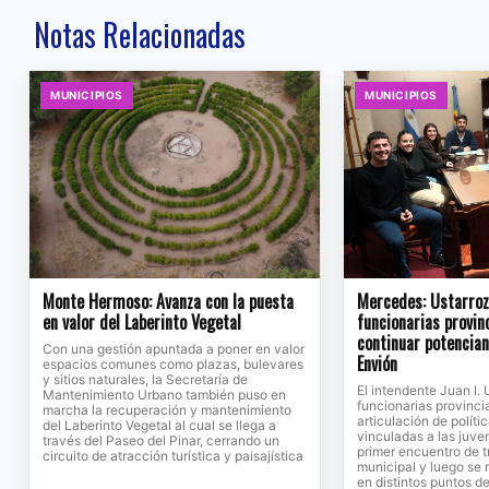
Notas Relacionadas
MUNICIPIOS
MUNICIPIOS
Monte Hermoso: Avanza con la puesta
Mercedes: Ustarroz 
en valor del Laberinto Vegetal
funcionarias provin
continuar potencia
Con una gestión apuntada a poner en valor
Envión
espacios comunes como plazas, bulevares
y sitios naturales, la Secretaría de
El intendente Juan I. 
Mantenimiento Urbano también puso en
funcionarias provinci
marcha la recuperación y mantenimiento
articulación de políti
del Laberinto Vegetal al cual se llega a
vinculadas a las juv
través del Paseo del Pinar, cerrando un
primer encuentro de t
circuito de atracción turística y paisajística
municipal y luego se 
en distintos puntos de