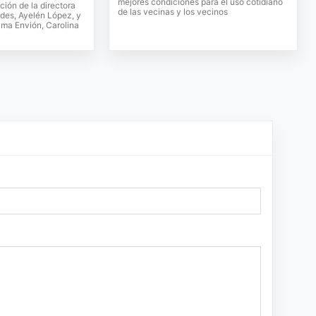
mejores condiciones para el uso cotidiano
ción de la directora
de las vecinas y los vecinos
des, Ayelén López, y
rama Envión, Carolina