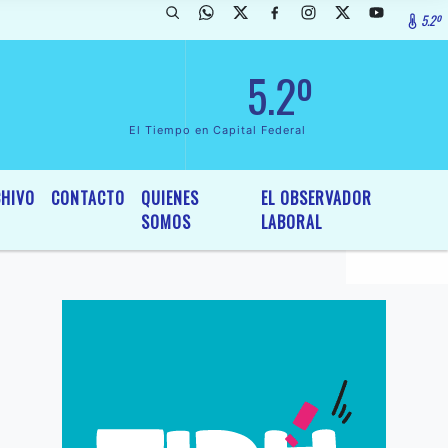
5.2º
rada de InterÃ©s General y Legislativo, por Ordenanza NÂº 6236/19 de
5.2º
El Tiempo en Capital Federal
HIVO
CONTACTO
QUIENES
EL OBSERVADOR
SOMOS
LABORAL