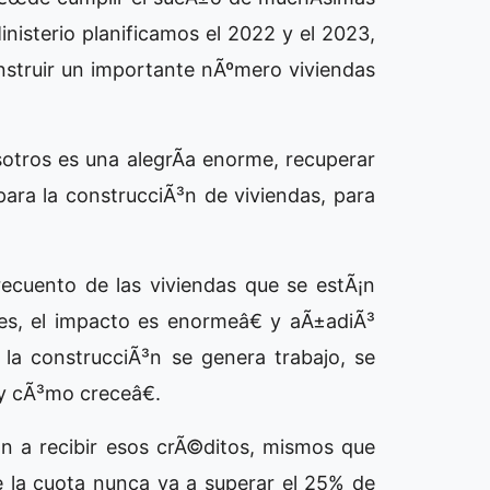
isterio planificamos el 2022 y el 2023,
nstruir un importante nÃºmero viviendas
tros es una alegrÃ­a enorme, recuperar
 para la construcciÃ³n de viviendas, para
ecuento de las viviendas que se estÃ¡n
es, el impacto es enormeâ€ y aÃ±adiÃ³
la construcciÃ³n se genera trabajo, se
 y cÃ³mo creceâ€.
n a recibir esos crÃ©ditos, mismos que
e la cuota nunca va a superar el 25% de