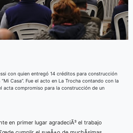
ressi con quien entregó 14 créditos para construcción
“Mi Casa”. Fue el acto en La Trocha contando con la
 el acta compromiso para la construcción de un
nte en primer lugar agradeciÃ³ el trabajo
 â€œde cumplir el sueÃ±o de muchÃ­simas