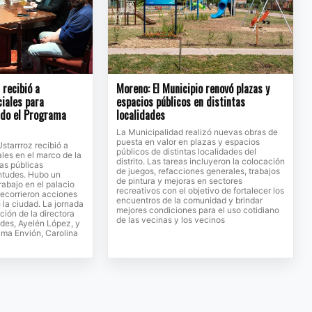
recibió a
Moreno: El Municipio renovó plazas y
ciales para
espacios públicos en distintas
ndo el Programa
localidades
La Municipalidad realizó nuevas obras de
puesta en valor en plazas y espacios
Ustarrroz recibió a
públicos de distintas localidades del
ales en el marco de la
distrito. Las tareas incluyeron la colocación
cas públicas
de juegos, refacciones generales, trabajos
entudes. Hubo un
de pintura y mejoras en sectores
rabajo en el palacio
recreativos con el objetivo de fortalecer los
recorrieron acciones
encuentros de la comunidad y brindar
 la ciudad. La jornada
mejores condiciones para el uso cotidiano
ción de la directora
de las vecinas y los vecinos
des, Ayelén López, y
rama Envión, Carolina