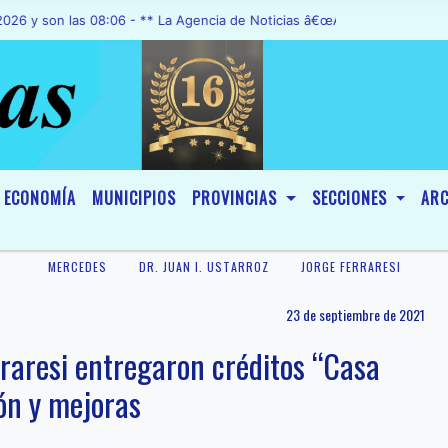
n las 08:06 - ** La Agencia de Noticias â€œA1 Noticiasâ€, fue decla
ECONOMÍA
MUNICIPIOS
PROVINCIAS
SECCIONES
ARC
MERCEDES
DR. JUAN I. USTARROZ
JORGE FERRARESI
23 de septiembre de 2021
rraresi entregaron créditos “Casa
ón y mejoras