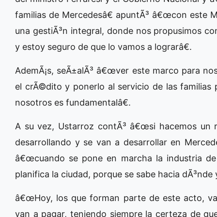
familias de Mercedesâ€ apuntÃ³ â€œcon este Min
una gestiÃ³n integral, donde nos propusimos co
y estoy seguro de que lo vamos a lograrâ€.
AdemÃ¡s, seÃ±alÃ³ â€œver este marco para noso
el crÃ©dito y ponerlo al servicio de las familias
nosotros es fundamentalâ€.
A su vez, Ustarroz contÃ³ â€œsi hacemos un r
desarrollando y se van a desarrollar en Merced
â€œcuando se pone en marcha la industria de 
planifica la ciudad, porque se sabe hacia dÃ³nde
â€œHoy, los que forman parte de este acto, va
van a pagar, teniendo siempre la certeza de qu