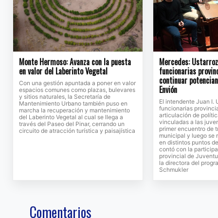
Monte Hermoso: Avanza con la puesta
Mercedes: Ustarroz 
en valor del Laberinto Vegetal
funcionarias provin
continuar potencia
Con una gestión apuntada a poner en valor
Envión
espacios comunes como plazas, bulevares
y sitios naturales, la Secretaría de
El intendente Juan I. 
Mantenimiento Urbano también puso en
funcionarias provinci
marcha la recuperación y mantenimiento
articulación de políti
del Laberinto Vegetal al cual se llega a
vinculadas a las juv
través del Paseo del Pinar, cerrando un
primer encuentro de t
circuito de atracción turística y paisajística
municipal y luego se 
en distintos puntos de
contó con la participa
provincial de Juventu
la directora del prog
Schmukler
Comentarios