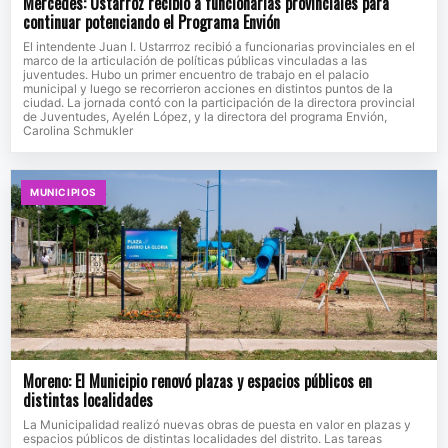
Mercedes: Ustarroz recibió a funcionarias provinciales para
continuar potenciando el Programa Envión
El intendente Juan I. Ustarrroz recibió a funcionarias provinciales en el
marco de la articulación de políticas públicas vinculadas a las
juventudes. Hubo un primer encuentro de trabajo en el palacio
municipal y luego se recorrieron acciones en distintos puntos de la
ciudad. La jornada contó con la participación de la directora provincial
de Juventudes, Ayelén López, y la directora del programa Envión,
Carolina Schmukler
MUNICIPIOS
Moreno: El Municipio renovó plazas y espacios públicos en
distintas localidades
La Municipalidad realizó nuevas obras de puesta en valor en plazas y
espacios públicos de distintas localidades del distrito. Las tareas