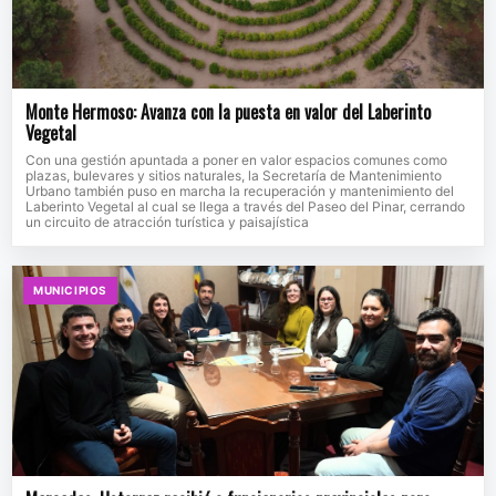
Monte Hermoso: Avanza con la puesta en valor del Laberinto
Vegetal
Con una gestión apuntada a poner en valor espacios comunes como
plazas, bulevares y sitios naturales, la Secretaría de Mantenimiento
Urbano también puso en marcha la recuperación y mantenimiento del
Laberinto Vegetal al cual se llega a través del Paseo del Pinar, cerrando
un circuito de atracción turística y paisajística
MUNICIPIOS