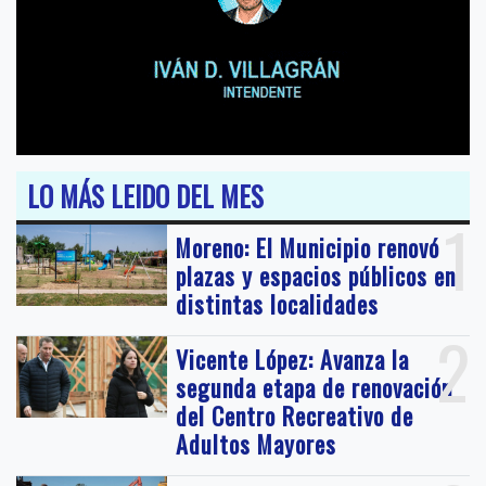
LO MÁS LEIDO DEL MES
1
Moreno: El Municipio renovó
plazas y espacios públicos en
distintas localidades
2
Vicente López: Avanza la
segunda etapa de renovación
del Centro Recreativo de
Adultos Mayores