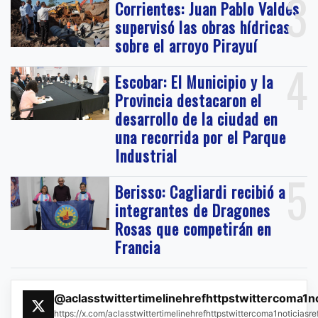
3
Corrientes: Juan Pablo Valdés
supervisó las obras hídricas
sobre el arroyo Pirayuí
4
Escobar: El Municipio y la
Provincia destacaron el
desarrollo de la ciudad en
una recorrida por el Parque
Industrial
5
Berisso: Cagliardi recibió a
integrantes de Dragones
Rosas que competirán en
Francia
@aclasstwittertimelinehrefhttpstwittercoma1n
https://x.com/aclasstwittertimelinehrefhttpstwittercoma1noticias